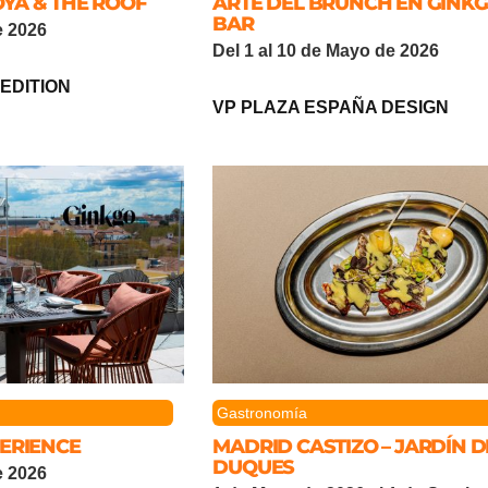
OYA & THE ROOF
ARTE DEL BRUNCH EN GINKG
BAR
e 2026
Del 1 al 10 de Mayo de 2026
EDITION
VP PLAZA ESPAÑA DESIGN
Gastronomía
PERIENCE
MADRID CASTIZO – JARDÍN D
DUQUES
e 2026