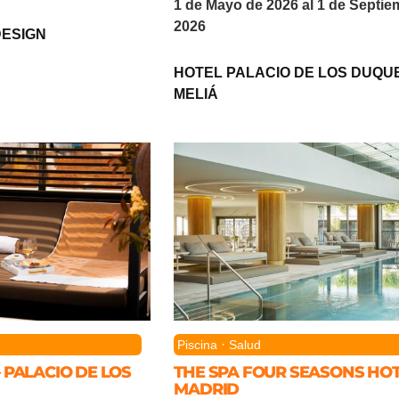
1 de Mayo de 2026 al 1 de Septie
2026
DESIGN
HOTEL PALACIO DE LOS DUQU
MELIÁ
·
Piscina
Salud
– PALACIO DE LOS
THE SPA FOUR SEASONS HO
MADRID