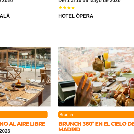
e 2026
Del 1 al 10 de Mayo de 2026
CALÁ
HOTEL ÓPERA
Brunch
O AL AIRE LIBRE
BRUNCH 360º EN EL CIELO D
MADRID
 2026